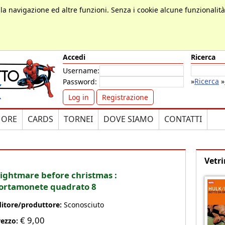
, la navigazione ed altre funzioni. Senza i cookie alcune funzionalit
Accedi
Ricerca
Username:
»
Ricerca
»
Password:
Log in
Registrazione
MORE
CARDS
TORNEI
DOVE SIAMO
CONTATTI
Vetri
ightmare before christmas :
ortamonete quadrato 8
ditore/produttore:
Sconosciuto
€
9,00
rezzo: