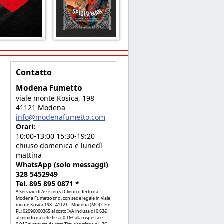
Contatto
Modena Fumetto
viale monte Kosica, 198
41121 Modena
info@modenafumetto.com
Orari:
10:00-13:00 15:30-19:20
chiuso domenica e lunedì
mattina
WhatsApp (solo messaggi)
328 5452949
Tel. 895 895 0871 *
* Servizio di Assistenza Clienti offerto da
Modena Fumetto snc , con sede legale in Viale
monte Kosica 198 - 41121 - Modena (MO) CF e
PL: 02096000365 al costo IVA inclusa di 0.63€
al minido da rete fissa, 0.16€ alla risposta e