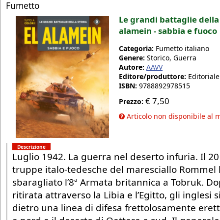
Fumetto
Le grandi battaglie della 
alamein - sabbia e fuoco
Categoria:
Fumetto italiano
Genere:
Storico, Guerra
Autore:
AAVV
Editore/produttore:
Editorial
ISBN:
9788892978515
€
7,50
Prezzo:
Articolo non disponibile al
Descrizione
Luglio 1942. La guerra nel deserto infuria. Il 20
truppe italo-tedesche del maresciallo Rommel
sbaragliato l’8ª Armata britannica a Tobruk. Do
ritirata attraverso la Libia e l’Egitto, gli inglesi 
dietro una linea di difesa frettolosamente erett