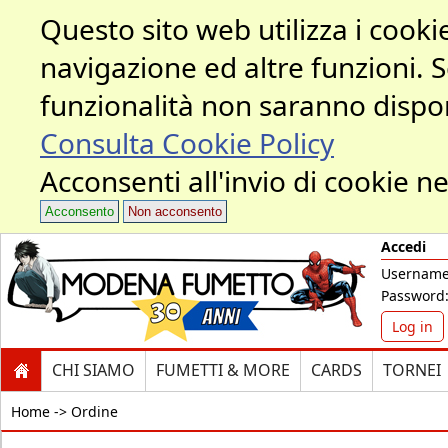
Questo sito web utilizza i cookie
navigazione ed altre funzioni. 
funzionalità non saranno dispon
Consulta Cookie Policy
Acconsenti all'invio di cookie ne
Acconsento
Non acconsento
Accedi
Username
Password
Log in
CHI SIAMO
FUMETTI & MORE
CARDS
TORNEI
Home ->
Ordine