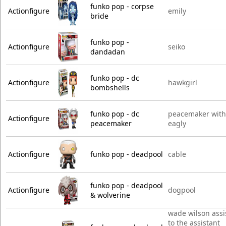
funko pop - corpse
Actionfigure
emily
bride
funko pop -
Actionfigure
seiko
dandadan
funko pop - dc
Actionfigure
hawkgirl
bombshells
funko pop - dc
peacemaker with
Actionfigure
peacemaker
eagly
Actionfigure
funko pop - deadpool
cable
funko pop - deadpool
Actionfigure
dogpool
& wolverine
wade wilson assi
to the assistant