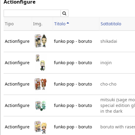
Actionfigure
Cerca
Tipo
Img.
Titolo
Sottotitolo
Actionfigure
funko pop - boruto
shikadai
Actionfigure
funko pop - boruto
inojin
Actionfigure
funko pop - boruto
cho-cho
mitsuki (sage mo
Actionfigure
funko pop - boruto
special edition g
in the dark
Actionfigure
funko pop - boruto
boruto with ras