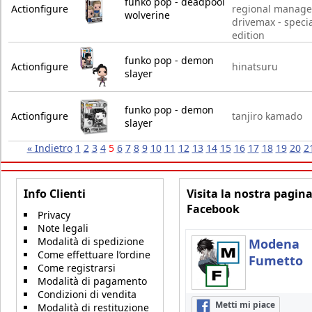
funko pop - deadpool
Actionfigure
regional manage
wolverine
drivemax - specia
edition
funko pop - demon
Actionfigure
hinatsuru
slayer
funko pop - demon
Actionfigure
tanjiro kamado
slayer
« Indietro
1
2
3
4
5
6
7
8
9
10
11
12
13
14
15
16
17
18
19
20
2
Info Clienti
Visita la nostra pagin
Facebook
Privacy
Note legali
Modalità di spedizione
Modena
Come effettuare l’ordine
Fumetto
Come registrarsi
Modalità di pagamento
Condizioni di vendita
Metti mi piace
Modalità di restituzione